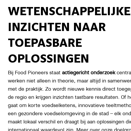
WETENSCHAPPELIJKE
INZICHTEN NAAR
TOEPASBARE
OPLOSSINGEN
Bij Food Pioneers staat
actiegericht onderzoek
centra
werken niet alleen in theorie, maar altijd in samenwe
met de praktijk. Zo wordt nieuwe kennis direct toege
de regio en krijgen inzichten tastbare resultaten. Of 
gaat om korte voedselketens, innovatieve teeltmeth
een gezondere voedselomgeving in de stad – elk on
maakt lokaal verschil en draagt bij aan oplossingen d
internationaal waardevol zijn. Meer over onze doelg