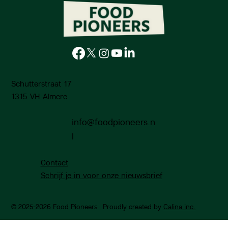
Schutterstraat 17
1315 VH Almere
info@foodpioneers.n
l
Contact
Schrijf je in voor onze nieuwsbrief
© 2025-2026 Food Pioneers | Proudly created by
Calina inc.