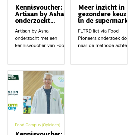
Kennisvoucher:
Meer inzicht in
Artisan by Asha
gezondere keuzes
onderzoekt
in de supermarkt
fermentatie van
Artisan by Asha
FLTRD liet via Food
Flevolandse
onderzocht met een
Pioneers onderzoek doen
bieten
kennisvoucher van Food
naar de methode achter
Pioneers hoe Flevolandse
de PureScore en naar de
bieten kunnen worden
ervaringen van
gefermenteerd tot
gebruikers. De uitkomsten
smaakvolle nieuwe
hielpen om de app verder
producten.
te onderbouwen en
versterken.
Food Campus (Opleiden)
Kennisvoucher: