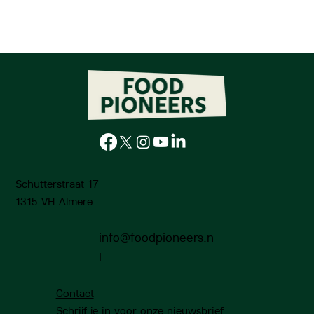
Schutterstraat 17
1315 VH Almere
info@foodpioneers.n
l
Contact
Schrijf je in voor onze nieuwsbrief