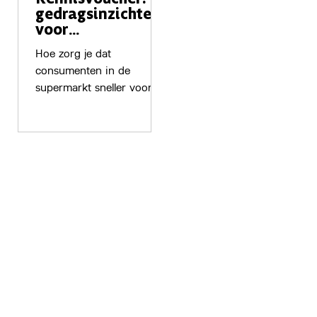
gedragsinzichten
voor
plantaardige
Hoe zorg je dat
zuivel in de
consumenten in de
supermarkt
supermarkt sneller voor
plantaardige zuivel kiezen?
Food Pioneers onderzocht
dit met Farm Dairy via een
kennisvoucher.