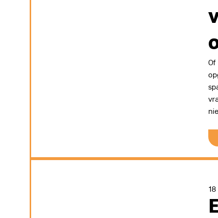
Of
op
sp
vr
ni
18