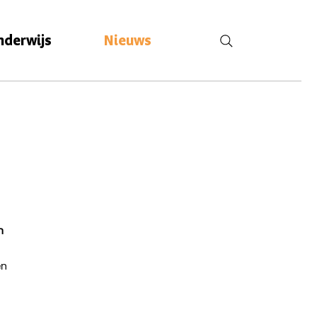
nderwijs
Nieuws
n
en