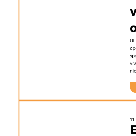
Of
op
sp
vr
ni
11