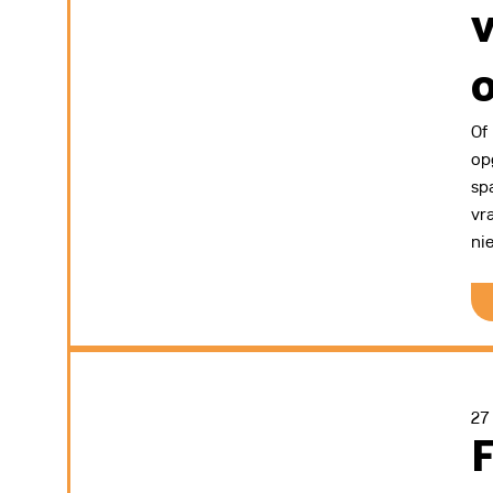
Of
op
sp
vr
ni
27