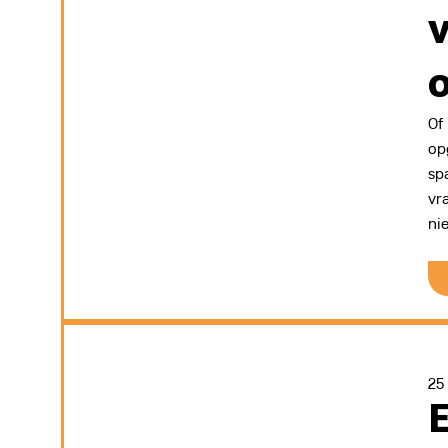
Of
op
sp
vr
ni
25