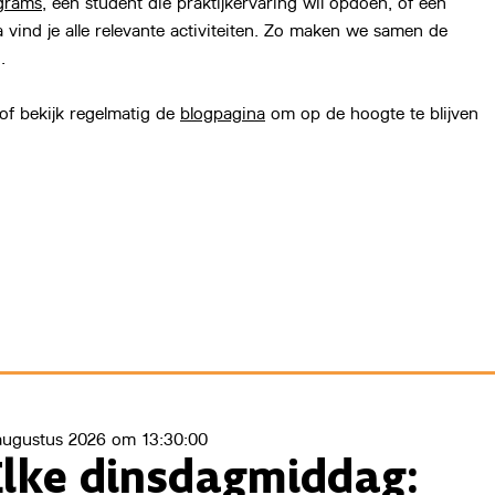
grams
, een student die praktijkervaring wil opdoen, of een
 vind je alle relevante activiteiten. Zo maken we samen de
.
 of bekijk regelmatig de
blogpagina
om op de hoogte te blijven
augustus 2026 om 13:30:00
Elke dinsdagmiddag: