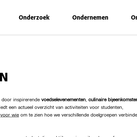
Onderzoek
Ondernemen
O
EN
r door inspirerende
voedselevenementen
,
culinaire bijeenkomste
dt een actueel overzicht van activiteiten voor studenten,
a
voor wie
om te zien hoe we verschillende doelgroepen verbind