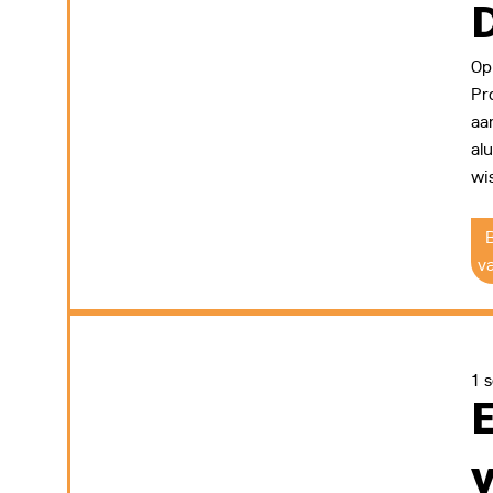
Op
Pr
aa
al
wi
B
v
1 