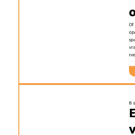
Of
op
sp
vr
ni
8 