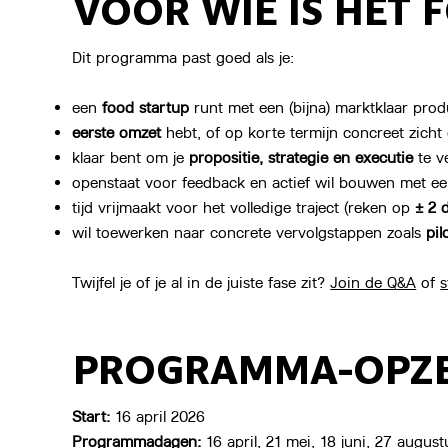
VOOR WIE IS HET
Dit programma past goed als je:
een
food startup
runt met een (bijna) marktklaar prod
eerste omzet
hebt, of op korte termijn concreet zicht
klaar bent om je
propositie, strategie en executie
te v
openstaat voor feedback en actief wil bouwen met 
tijd vrijmaakt voor het volledige traject (reken op
± 2 
wil toewerken naar concrete vervolgstappen zoals
pil
Twijfel je of je al in de juiste fase zit?
Join de Q&A
of
s
PROGRAMMA-OPZE
Start:
16 april 2026
Programmadagen:
16 april, 21 mei, 18 juni, 27 augus