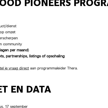
 FOOD PIONEERS PROG
uct/dienst
 op omzet
erscherpen
een community
dagen per maand
)
ots, partnerships, listings of opschaling
tel je vraag direct
aan programmaleider Thera.
T EN DATA
tus, 17 september