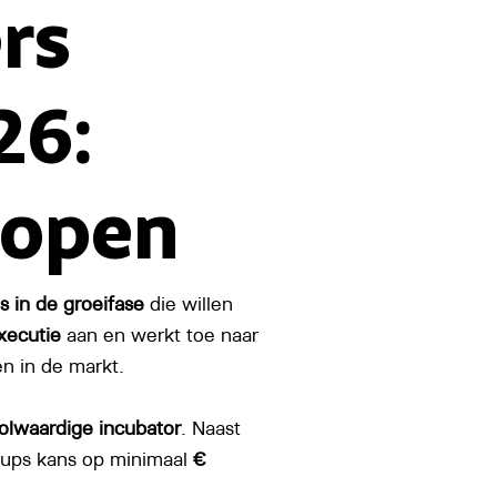
rs
26:
 open
s in de groeifase
die willen
executie
aan en werkt toe naar
n in de markt.
olwaardige incubator
. Naast
tups kans op minimaal
€