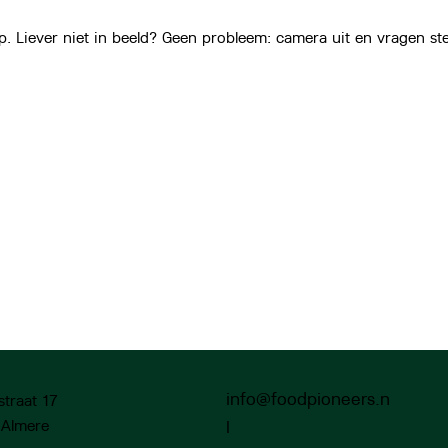
 Liever niet in beeld? Geen probleem: camera uit en vragen stel
info@foodpioneers.n
straat 17
l
 Almere