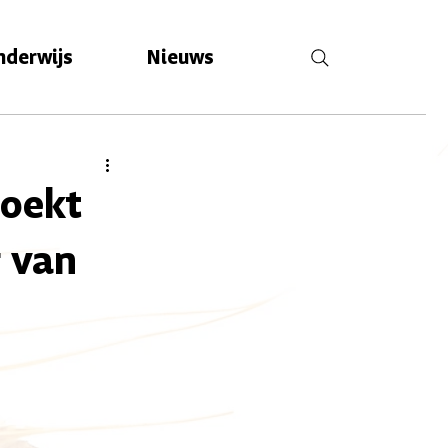
nderwijs
Nieuws
zoekt
g van