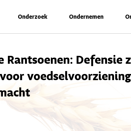
Onderzoek
Ondernemen
O
e Rantsoenen: Defensie 
 voor voedselvoorzienin
smacht