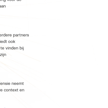
aan 
erdere partners 
iedt ook 
e vinden bij 
ijn 
efensie neemt 
e context en 