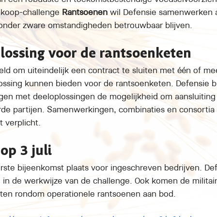
inkoop-challenge 
Rantsoenen
 wil Defensie samenwerken 
 onder zware omstandigheden betrouwbaar blijven.
lossing voor de rantsoenketen
eld om uiteindelijk een contract te sluiten met één of me
lossing kunnen bieden voor de rantsoenketen. Defensie b
en met deeloplossingen de mogelijkheid om aansluiting t
de partijen. Samenwerkingen, combinaties en consortia z
 verplicht.
op 3 juli
eerste bijeenkomst plaats voor ingeschreven bedrijven. D
n de werkwijze van de challenge. Ook komen de militair
ften rondom operationele rantsoenen aan bod.