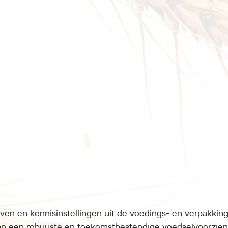
jven en kennisinstellingen uit de voedings- en verpakkin
n een robuuste en toekomstbestendige voedselvoorzien