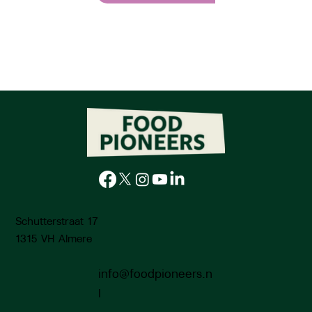
Schutterstraat 17
1315 VH Almere
info@foodpioneers.n
l