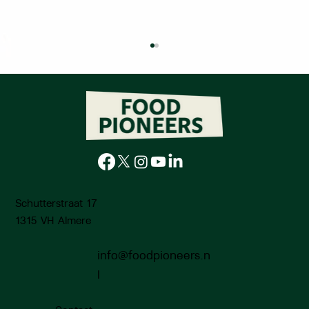
Schutterstraat 17
Samen oogsten, samen koken:
Lelystadse Oogstdagen 2025
1315 VH Almere
info@foodpioneers.n
l