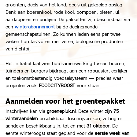
groenten, deels van het land, deels uit gekoelde opslag. 
Denk aan boerenkool, rode kool, pompoen, bieten, ui, 
aardappelen en andijvie. De pakketten zijn beschikbaar via 
een 
winterabonnement
 bij de deelnemende 
gemeenschapstuinen. Zo kunnen leden eens per twee 
weken hun tas vullen met verse, biologische producten 
van dichtbij.
Het initiatief laat zien hoe samenwerking tussen boeren, 
tuinders en burgers bijdraagt aan een robuuster, eerlijker 
en toekomstbestendig voedselsysteem — precies waar 
projecten zoals 
FOODCITYBOOST 
voor staan.
Aanmelden voor het groentepakket
Inschrijven kan via 
groenepluk.nl
. Deze winter zijn 
75 
winteraandelen
 beschikbaar. Inschrijven kan, zolang er 
aandelen beschikbaar zijn, tot en met 
31 oktober
. De 
eerste winteroogst staat gepland voor de 
eerste week van 