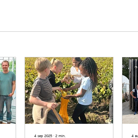
4 sep 2025
∙
2
min.
4 a