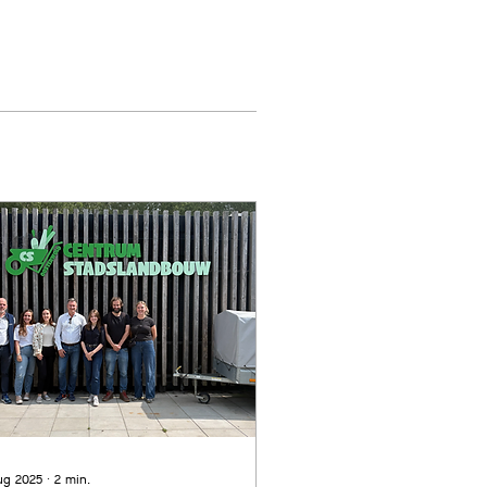
ug 2025
∙
2
min.